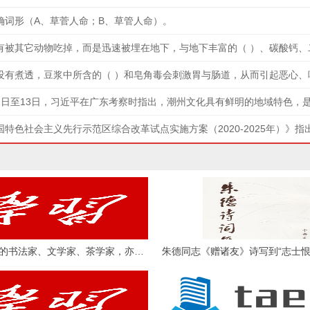
正确词形（A、草菅人命；B、草管人命）。
( )是北宋著名的书法家、文学家、茶学家，亦是北宋名臣，其书法自成一体，为“宋四家”之一，著有茶学专著《茶录》和果树分类学著作《荔枝谱》。(出题单位：福建学习平台）