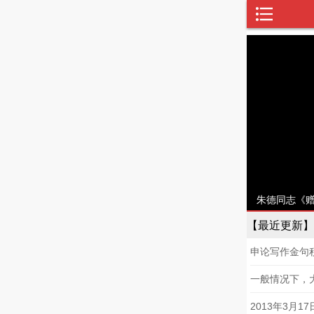
亦是北宋名臣，其书法自成一体，为“宋四家”之一，著有茶
朱德同志《
。(出题单位：福建学习平台）
补全诗句：
【最近更新】
申论写作金句
一般情况下，