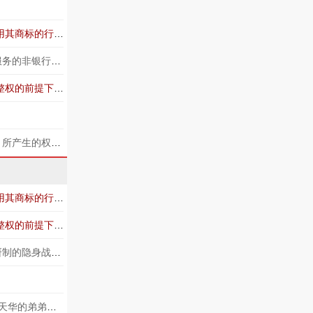
在生产经营活动中，既不用获得商标所有权人许可，亦无须支付商标使用费而合理地使用其商标的行为，叫商标___使用。
汽车金融公司是指经中国银监会批准设立的，为中国境内的汽车购买者及___提供金融服务的非银行金融机构。
已经超过著作权保护期限的作品，人们在充分尊重作者的署名权、修改权和保护作品完整权的前提下，可以自由使用，既不必经任何个人或者组织许可，也不必向任何个人或者组织支付使用费。_____
无形财产权是指一切基于___形态（包括知识经验形态、经营标记形态、商业资信形态）所产生的权利。又称无体财产权。
在生产经营活动中，既不用获得商标所有权人许可，亦无须支付商标使用费而合理地使用其商标的行为，叫商标___使用。
已经超过著作权保护期限的作品，人们在充分尊重作者的署名权、修改权和保护作品完整权的前提下，可以自由使用，既不必经任何个人或者组织许可，也不必向任何个人或者组织支付使用费。_____
2021年7月庆祝中国共产党成立100周年大会空中梯队飞行庆祝表演中，15架中国自主研制的隐身战斗机 _______ 飞越天安门。该型战机陆续列装空军作战部队，进一步提升空军综合作战能力，有助于空军更好地肩负起维护国家主权、安全和领土完整的神圣使命。
现代著名二胡演奏家、作曲家、教育家（ ）是中国近代民族音乐一代宗师、二胡鼻祖刘天华的弟弟，是刘天华音乐事业的忠实继承发展者，被誉为“民族音乐大师”。