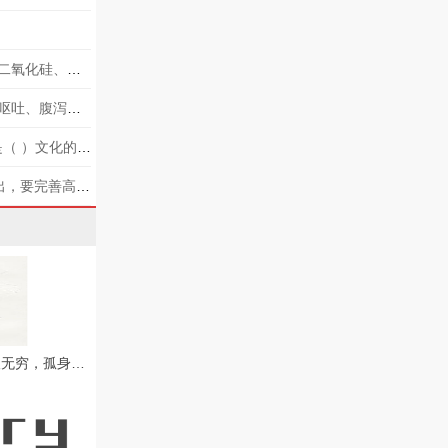
恐龙死后，没有被其它动物吃掉，而是迅速被埋在地下，与地下丰富的（ ）、碳酸钙、二氧化硅、黄铁矿等进行化学置换，久而久之遗体内腐烂的骨骼会被这些无机盐取代，形成化石。
煮豆浆的时候没有煮透，豆浆中所含的（ ）和皂角毒会刺激胃与肠道，从而引起恶心、呕吐、腹泻等现象
2020年10月12日至13日，习近平在广东考察时指出，潮州文化具有鲜明的地域特色，是（ ）文化的重要组成部分，是中华文化的重要支脉。以潮绣、潮瓷、潮雕、潮塑、潮剧和工夫茶、潮州菜等为代表的潮州
《深圳建设中国特色社会主义先行示范区综合改革试点实施方案（2020-2025年）》指出，要完善高水平开放型经济体制，充分发挥中国（广东）自由贸易试验区深圳____片区全面深化改革和扩大开放试验田作用，
朱德同志《赠诸友》诗写到“志士恨无穷，孤身走西东。投笔 去，刷新旧国风”，请选择正确的字补全诗句：