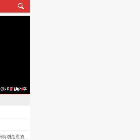
请选择正确的字
中国岛屿绝大部分分布在 以南的海域。
2013年3月17日，习近平在第十二届全国人民代表大会第一次会议上指出，全体共产党员特别是党的领导干部，要坚定理想信念，始终把___放在心中最高的位置。