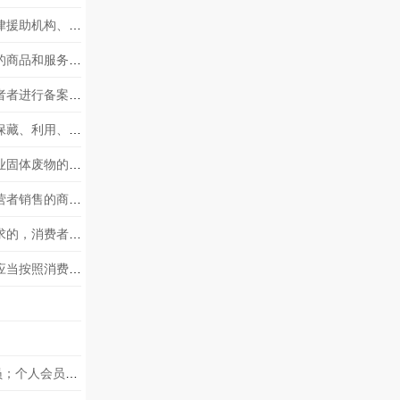
接受法律援助人员有权向法律援助机构、法律援助人员了解法律援助事项办理情况；法律援助机构、法律援助人员未依法履行职责的，受援人可以向___投诉，并可以请求法律援助机构更换法律援助人员。
根据《中华人民共和国电子商务法》，电子商务平台经营者应当记录、保存平台上发布的商品和服务信息、交易信息，并确保信息的完整性、保密性、可用性。商品和服务信息、交易信息保存时间自交易完成之日起___；法律、行政法规另有规定的，依照其规定。
根据《中华人民共和国生物安安全法》，设立病原微生物实验室，应当依法取得批准或者者进行备案。个人___设立病原微生物实验室或者从从事病原微生物实验活动。
根据《中华人民共和国生物安全法》，国家加强对我国人类遗传资源和生物资源采集、保藏、利用、对外提供等活动的管理和监督，保障人类遗传资源和生物资源安全。国家对我国人类遗传资源和生物资源享有___
违反《中华人民共和国固体废物污染环境防治法》规定，未依法取得排污许可证产生工业固体废物的，由生态环境主管部门责令改正或者限制生产、停产整治，处___的罚款；情节严重的，报经有批准权的人民政府批准，责令停业或者关闭。
根据《中华人民共和国电子商务法》，电子商务平台经营者知道或者应当知道平台内经营者销售的商品或者提供的服务不符合保障人身、财产安全的要求，或者有其他侵害消费者合法权益行为，未采取必要措施的，______
根据《中华人民共和国消费者权益保护法》，经营者提供的商品或者服务不符合质量要求的，消费者可以依照国家规定、当事人约定退货，或者要求经营者履行更换、修理等义务。没有国家规定和当事人约定的，消费者可以自收到商品之日___起内退货。
根据《中华人民共和国消费者权益保护法》，经营者提供商品或者服务有欺诈行为的，应当按照消费者的要求增加赔偿其受到的损失，增加赔偿金额为消费者购买商品的价款或者接受服务的费用的___；增加赔偿的金额不足五百元的，为五百元。
成立社会团体，应当具备的条件之一是：有50个以上的___会员或者30个以上的___会员；个人会员、单位会员混合组成的，会员总数不得少于50个。