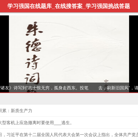
学习强国在线题库_在线搜答案_学习强国挑战答题
赠诸友》诗写到“志士恨无穷，孤身走西东。投笔 去，刷新旧国风”，
积累：新质生产力
大型客机上应急撤离时要使用___逃生。