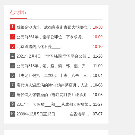
点击排行
1
成都金沙遗址、成都商业街古蜀大型船棺独木棺葬遗址和___一道，被称为“继三星堆遗址之后古巴蜀文化的三颗璀璨明珠“。
10-30
2
公元前361年，秦孝公即位，下令求贤。卫国人____应募入秦，得孝公信任，变旧法创立新法。秦从此成为七国中第一强国。
10-09
3
北京道路的活化石是____。
10-10
4
2021年2月4日，“学习强国“学习平台公益认养了两只2020年10月25日在成都大熊猫繁育研究基地出生的大熊猫，并命名为___和___。
11-28
5
公元前318年，楚、赵、魏、韩、燕、齐六国第一次合纵出兵攻秦，推_____为纵长。秦出兵函谷关击破韩军，六国退走。
11-09
6
《史记》包括十二本纪、十表、八书、三十世家、七十列传，共130篇。其中，主要记载历代帝王世系及军国大事的体裁是____。
10-04
7
唐代诗人温庭筠的诗句“鸡声茅店月，人迹板桥霜”全部用____组成精工对仗，精妙绝伦。
10-08
8
唐代诗人张若虚的《春江花月夜》继承并提升了前代____的写作手法，创造了“言有尽而意无穷”的唯美境界。
10-05
9
2017年，大熊猫___和___从成都大熊猫繁育研究基地出发赴德国，参与为期15年的大熊猫科研保护国际合作。
11-27
10
2009年12月5日至13日，_____在香港举行，这是香港首次举办国际综合性体育大赛。
07-07