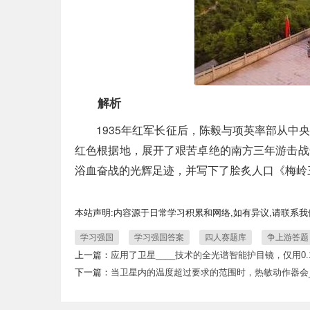
解析
1935年红军长征后，陈毅与项英率部从
红色根据地，展开了艰苦卓绝的南方三年游击战
浴血奋战的光辉足迹，并写下了脍炙人口《梅岭
本站声明:内容源于日常学习积累和网络,如有异议,请联系
学习强国
学习强国答案
四人赛题库
争上游答题
上一篇：
应用了卫星____技术的全光谱智能护目镜，仅用0
下一篇：
当卫星内的温度超过要求的范围时，热敏动作器会