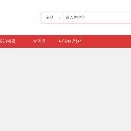
全站
常识积累
古诗词
申论好词好句