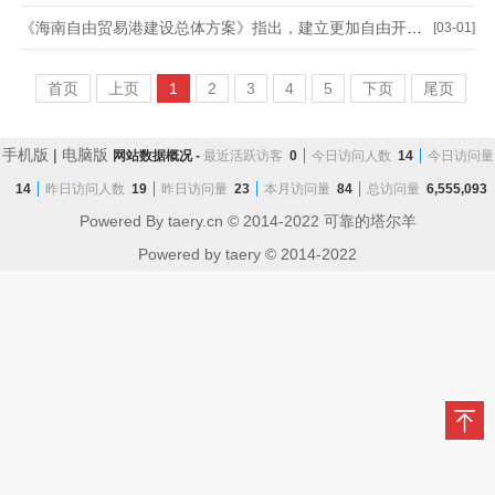
《海南自由贸易港建设总体方案》指出，建立更加自由开放的航运制度。建设“_____”船籍港。支持海南自由贸易港开展船舶登记。
[03-01]
首页
上页
1
2
3
4
5
下页
尾页
手机版
|
电脑版
网站数据概况 -
最近活跃访客
0
今日访问人数
14
今日访问量
14
昨日访问人数
19
昨日访问量
23
本月访问量
84
总访问量
6,555,093
Powered By taery.cn © 2014-2022 可靠的塔尔羊
Powered by
taery
© 2014-2022