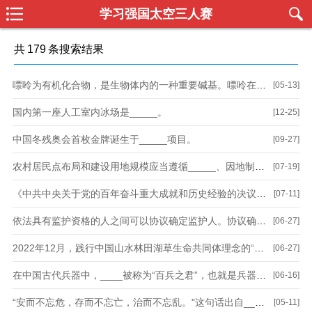
学习强国太空三人赛
共
179
条搜索结果
嘌呤为有机化合物，是生物体内的一种重要碱基。嘌呤在人体内氧化成尿酸，人体内的尿酸80%都来源于含嘌呤高的食物。_____
[05-13]
国内第一座人工室内冰场是_____。
[12-25]
中国冬残奥会首枚金牌诞生于_____项目。
[09-27]
农村居民点布局和建设用地规模应当遵循_____、因地制宜的原则合理规划。
[07-19]
《中共中央关于党的百年奋斗重大成就和历史经验的决议》指出，党始终把解决好“三农”问题作为全党工作重中之重，实施乡村振兴战略，加快推进农业农村现代化，坚持藏粮于地、藏粮于技，实行最严格的_____制度，推动种业科技自立自强、种源自主可控，确保把中国人的饭碗牢牢端在自己手中。
[07-11]
依法具有监护资格的人之间可以协议确定监护人。协议确定监护人应当尊重被监护人的真实意愿。
[06-27]
2022年12月，践行中国山水林田湖草生命共同体理念的“_____”入选联合国首批士大“世界生态恢复旗舰项目”。
[06-27]
在中国古代兵器中，____被称为“百兵之君”，也就是兵器之首。
[06-16]
“安而不忘危，存而不忘亡，治而不忘乱。"这句话出自____。
[05-11]